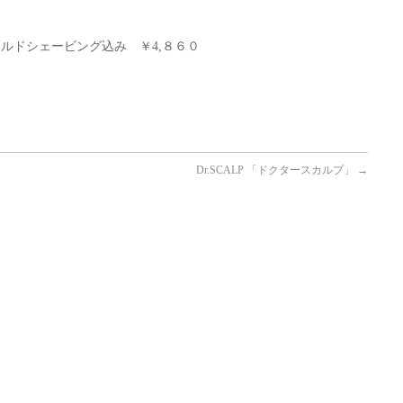
イルドシェービング込み ￥4,８６０
Dr.SCALP 「ドクタースカルプ」
→