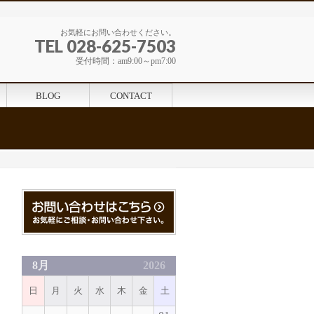
お気軽にお問い合わせください。
TEL 028-625-7503
受付時間：am9:00～pm7:00
BLOG
CONTACT
8月
2026
日
月
火
水
木
金
土