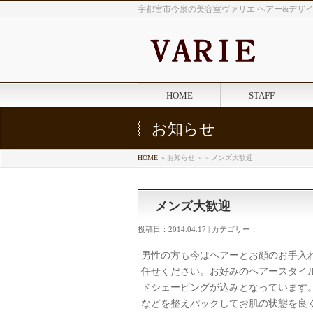
宇都宮市今泉の美容室ヴァリエ ヘアー&デザ
HOME
STAFF
お知らせ
HOME
» お知らせ
»
» メンズ大歓迎
メンズ大歓迎
投稿日：2014.04.17 | カテゴリー：
男性の方も今はヘアーとお顔のお手入
任せください。お好みのヘアースタイ
ドシェービングが込みとなっています
などを整えパックしてお肌の状態を良