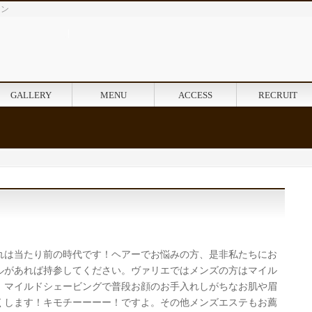
イン
GALLERY
MENU
ACCESS
RECRUIT
れは当たり前の時代です！ヘアーでお悩みの方、是非私たちにお
ルがあれば持参してください。ヴァリエではメンズの方はマイル
。マイルドシェービングで普段お顔のお手入れしがちなお肌や眉
くします！キモチーーーー！ですよ。その他メンズエステもお薦